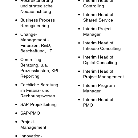
Restrukturierung
Interim Head of
und strategische
Controlling
Neuausrichtung
Interim Head of
Business Process
Shared Service
Reengineering
Interim Project
Change-
Manager
Management -
Interim Head of
Finanzen, R&D,
Inhouse Consulting
Beschaffung, IT
Interim Head of
Controlling-
Digital Consulting
Beratung, u.a.
Prozesskosten, KPI-
Interim Head of
Reporting
Project Management
Fachliche Beratung
Interim Program
im Finanz- und
Manager
Rechnungswesen
Interim Head of
SAP-Projektleitung
PMO
SAP-PMO
Projekt-
Management
Innovation-